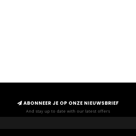
ABONNEER JE OP ONZE NIEUWSBRIEF
And stay up to date with our latest offers