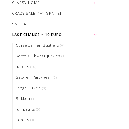
CLASSY HOME
CRAZY SALE! 1+1 GRATIS!
SALE %
LAST CHANCE < 10 EURO
Corsetten en Bustiers
(0)
Korte Clubwear Jurkjes
(1)
Jurkjes
(20)
Sexy en Partywear
(6)
Lange Jurken
(0)
Rokken
(1)
Jumpsuits
(0)
Topjes
(10)