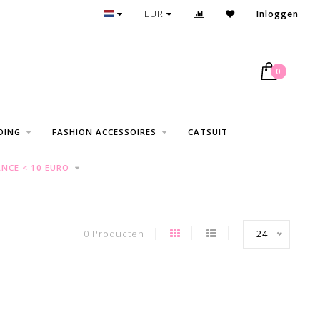
GRATIS VERZENDING VANAF € 75
EUR
Inloggen
0
DING
FASHION ACCESSOIRES
CATSUIT
NCE < 10 EURO
0 Producten
24