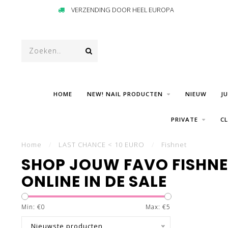
VERZENDING DOOR HEEL EUROPA
HOME
NEW! NAIL PRODUCTEN
NIEUW
J
PRIVATE
C
Home
/
LAST CHANCE < 10 EURO
/
Fishnet
SHOP JOUW FAVO FISHNE
ONLINE IN DE SALE
Min: €
0
Max: €
5
Nieuwste producten