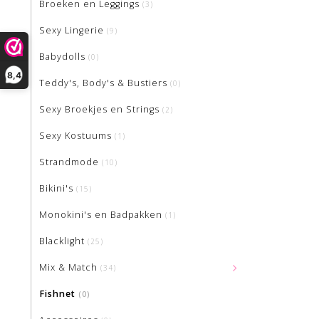
Broeken en Leggings
(3)
Sexy Lingerie
(9)
Babydolls
(0)
8,4
Teddy's, Body's & Bustiers
(0)
Sexy Broekjes en Strings
(2)
Sexy Kostuums
(1)
Strandmode
(10)
Bikini's
(15)
Monokini's en Badpakken
(1)
Blacklight
(25)
Mix & Match
(34)
Fishnet
(0)