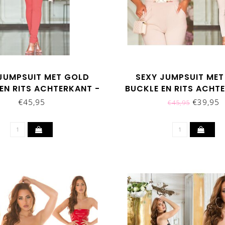
JUMPSUIT MET GOLD
SEXY JUMPSUIT ME
EN RITS ACHTERKANT -
BUCKLE EN RITS ACHT
KORAAL
BEIGE
€45,95
€39,95
€45,95