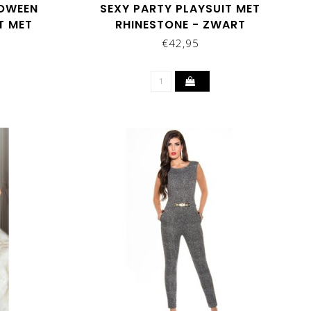
LOWEEN
SEXY PARTY PLAYSUIT MET
T MET
RHINESTONE - ZWART
EN KRUIS
€42,95