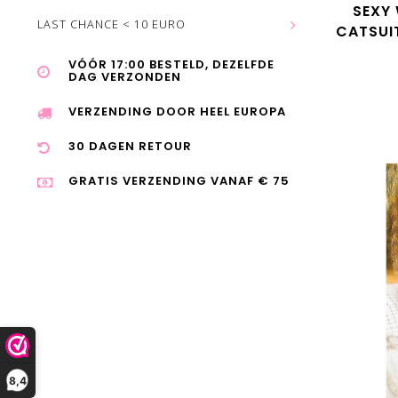
SEXY
LAST CHANCE < 10 EURO
CATSUIT
VÓÓR 17:00 BESTELD, DEZELFDE
DAG VERZONDEN
VERZENDING DOOR HEEL EUROPA
30 DAGEN RETOUR
GRATIS VERZENDING VANAF € 75
8,4