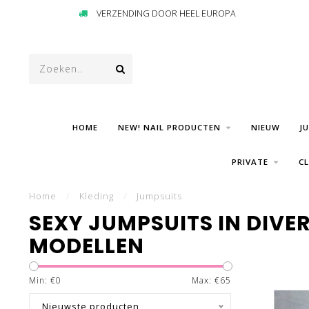
30 DAGEN RETOUR
HOME
NEW! NAIL PRODUCTEN
NIEUW
J
PRIVATE
C
Home
/
Kleding
/
Jumpsuits
SEXY JUMPSUITS IN DIVE
MODELLEN
Min: €
0
Max: €
65
Nieuwste producten