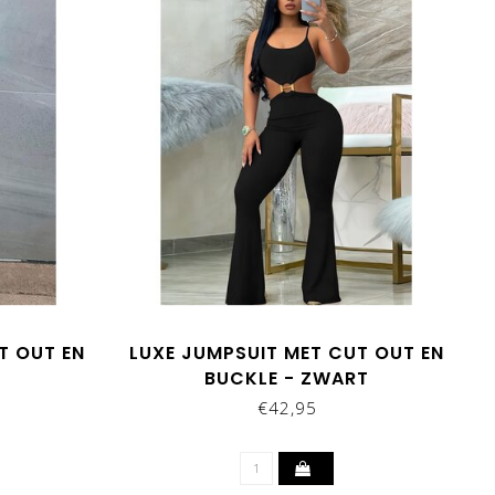
T OUT EN
LUXE JUMPSUIT MET CUT OUT EN
BUCKLE - ZWART
€42,95