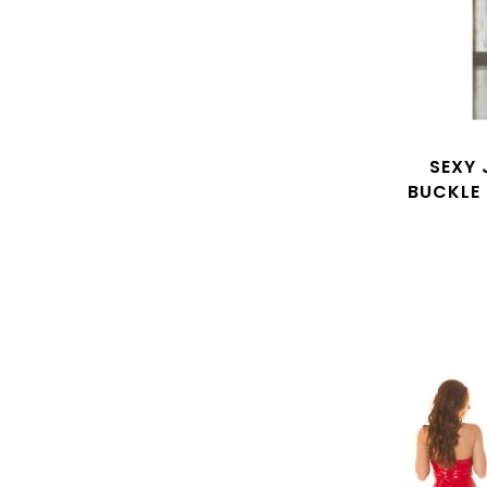
SEXY 
BUCKLE 