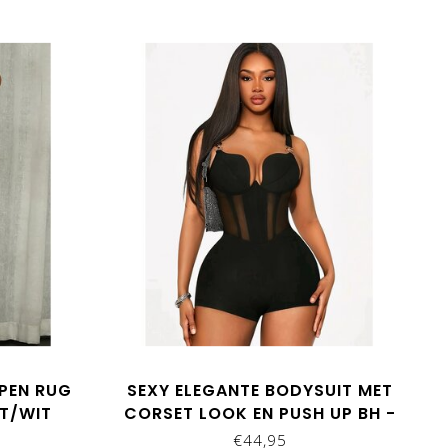
PEN RUG
SEXY ELEGANTE BODYSUIT MET
T/WIT
CORSET LOOK EN PUSH UP BH -
ZWART
€44,95