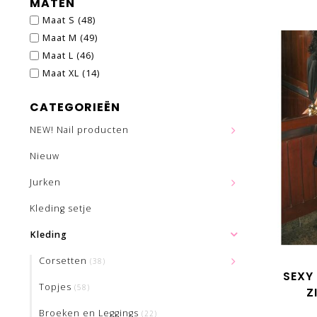
MATEN
Maat S
(48)
Maat M
(49)
Maat L
(46)
Maat XL
(14)
CATEGORIEËN
NEW! Nail producten
Nieuw
Jurken
Kleding setje
Kleding
Corsetten
(38)
SEXY
Topjes
(58)
Z
Broeken en Leggings
(22)