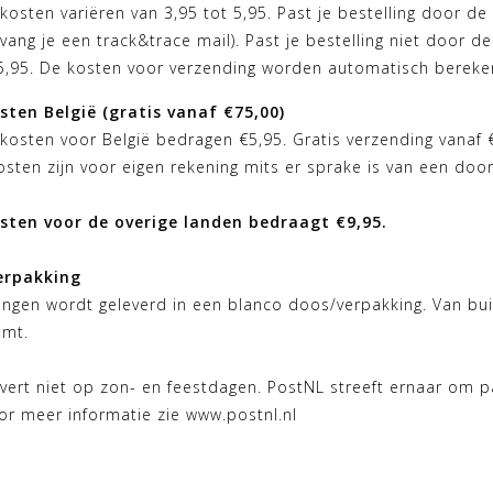
osten variëren van 3,95 tot 5,95. Past je bestelling door d
vang je een track&trace mail). Past je bestelling niet door 
€5,95. De kosten voor verzending worden automatisch bereken
ten België (gratis vanaf €75,00)
kosten voor België bedragen €5,95. Gratis verzending vanaf 
sten zijn voor eigen rekening mits er sprake is van een doo
sten voor de overige landen bedraagt €9,95.
erpakking
lingen wordt geleverd in een blanco doos/verpakking. Van bu
omt.
vert niet op zon- en feestdagen. PostNL streeft ernaar om p
or meer informatie zie
www.postnl.nl