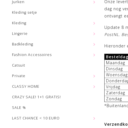
Onze lever
Jurken
dag nog ve
Kleding setje
ontvangt ee
Kleding
Update 8 
Lingerie
PostNL. Bes
Badkleding
Hieronder 
Fashion Accessoires
Bestelda
Maandag
Catsuit
Dinsdag
Woensdag
Private
Donderda
CLASSY HOME
Vrijdag
Zaterdag
CRAZY SALE! 1+1 GRATIS!
Zondag
*Buitenland
SALE %
LAST CHANCE < 10 EURO
Verzendko