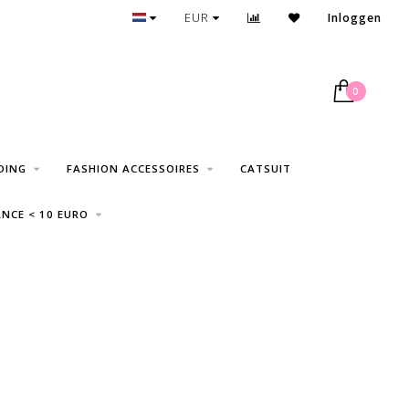
GRATIS VERZENDING VANAF € 75
EUR
Inloggen
0
DING
FASHION ACCESSOIRES
CATSUIT
NCE < 10 EURO