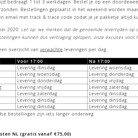
tijd bedraagt 1 tot 3 werkdagen. Bestel je op een doordewee
rzonden. Bestellingen geplaatst in het weekend worden maand
n email met track & trace code zodat je je pakketje altijd ku
mei 2020:
Let op: we merken dat de genoemde levertijden op d
tellingen kunnen dus vertraging oplopen, onze excuses voor 
een overzicht van
verwachte
leveringen per dag.
g
Voor 17:00
Na 17:00
Levering dinsdag
Levering woensdag
Levering woensdag
Levering donderdag
Levering donderdag
Levering vrijdag
g
Levering vrijdag
Levering zaterdag
Levering zaterdag
Levering dinsdag
Levering dinsdag
Levering dinsdag
Levering dinsdag
Levering dinsdag
se bestellingen zijn iets langer onderweg
sten NL
(gratis vanaf €75,00)