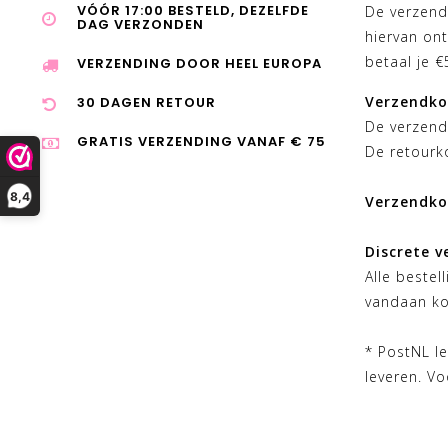
VÓÓR 17:00 BESTELD, DEZELFDE
De verzendk
DAG VERZONDEN
hiervan ont
betaal je 
VERZENDING DOOR HEEL EUROPA
Verzendkos
30 DAGEN RETOUR
De verzend
GRATIS VERZENDING VANAF € 75
De retourko
8,4
Verzendko
Discrete v
Alle bestel
vandaan k
* PostNL le
leveren. Vo