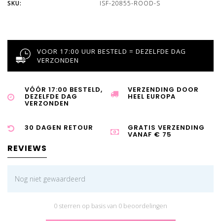
SKU:
ISF-20855-ROOD-S
VOOR 17:00 UUR BESTELD = DEZELFDE DAG
VERZONDEN
VÓÓR 17:00 BESTELD,
VERZENDING DOOR
DEZELFDE DAG
HEEL EUROPA
VERZONDEN
30 DAGEN RETOUR
GRATIS VERZENDING
VANAF € 75
REVIEWS
Nog niet gewaardeerd
0 sterren op basis van 0 beoordelingen