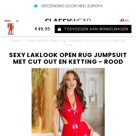
VERZENDING DOOR HEEL EUROPA
0
€49,95
TOEVOEGEN AAN WINKELWAGEN
Home
/
Sexy laklook open rug jumpsuit met cut out en ketting
- rood
SEXY LAKLOOK OPEN RUG JUMPSUIT
MET CUT OUT EN KETTING - ROOD