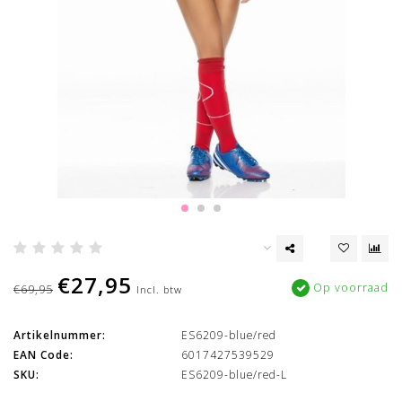
€27,95
Op voorraad
€69,95
Incl. btw
Artikelnummer:
ES6209-blue/red
EAN Code:
6017427539529
SKU:
ES6209-blue/red-L