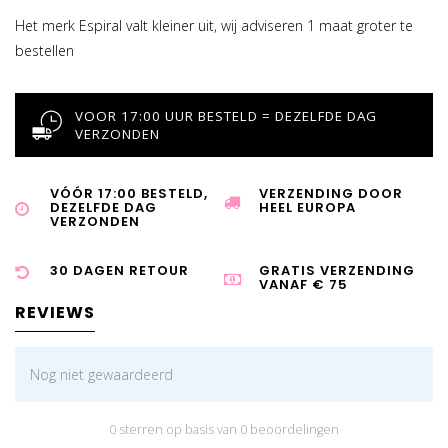
Het merk Espiral valt kleiner uit, wij adviseren 1 maat groter te
bestellen
VOOR 17:00 UUR BESTELD = DEZELFDE DAG
VERZONDEN
VÓÓR 17:00 BESTELD,
VERZENDING DOOR
DEZELFDE DAG
HEEL EUROPA
VERZONDEN
30 DAGEN RETOUR
GRATIS VERZENDING
VANAF € 75
REVIEWS
Nog niet gewaardeerd
0 sterren op basis van 0 beoordelingen