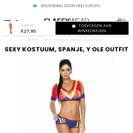
VERZENDING DOOR HEEL EUROPA
0
€69,95
TOEVOEGEN AAN
€27,95
WINKELWAGEN
Home
/
Sexy kostuum, Spanje, Y Ole Outfit
SEXY KOSTUUM, SPANJE, Y OLE OUTFIT