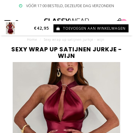
VÓÓR 17:00 BESTELD, DEZELFDE DAG VERZONDEN
0
€42,95
TOEVOEGEN AAN WINKELWAGEN
Home
/
Sexy wrap up satijnen jurkje - wijn
SEXY WRAP UP SATIJNEN JURKJE -
WIJN