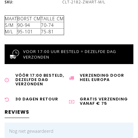
SKU:
CLT-2182-ZWART-M/L
MAAT
BORST CM
TAILLE CM
S/M
90-94
70-74
M/L
95-101
75-81
VOOR 17:00 UUR BESTELD = DEZELFDE DAG
VERZONDEN
VÓÓR 17:00 BESTELD,
VERZENDING DOOR
DEZELFDE DAG
HEEL EUROPA
VERZONDEN
30 DAGEN RETOUR
GRATIS VERZENDING
VANAF € 75
REVIEWS
Nog niet gewaardeerd