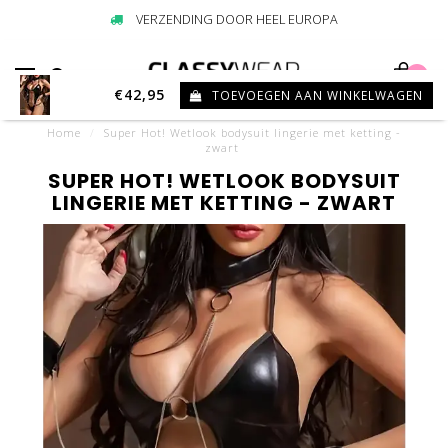
VERZENDING DOOR HEEL EUROPA
0
€42,95
TOEVOEGEN AAN WINKELWAGEN
Home
/
Super Hot! Wetlook bodysuit lingerie met ketting -
zwart
SUPER HOT! WETLOOK BODYSUIT
LINGERIE MET KETTING - ZWART