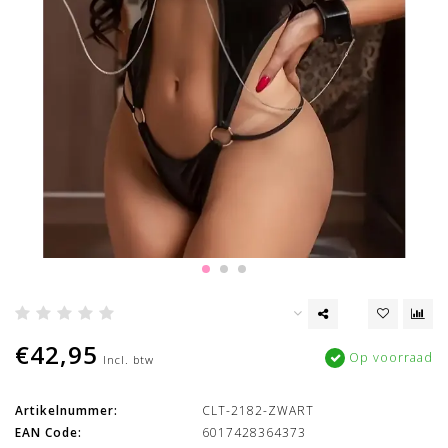
€42,95
Op voorraad
Incl. btw
Artikelnummer:
CLT-2182-ZWART
EAN Code:
6017428364373