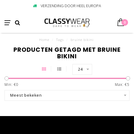
VERZENDING DOOR HEEL EUROPA
0
Home
/
Tags
/
bruine bikini
PRODUCTEN GETAGD MET BRUINE
BIKINI
24
Min: €
0
Max: €
5
Meest bekeken