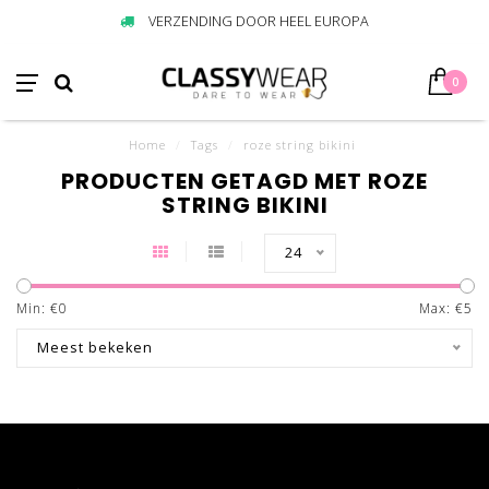
VERZENDING DOOR HEEL EUROPA
0
Home
/
Tags
/
roze string bikini
PRODUCTEN GETAGD MET ROZE
STRING BIKINI
24
Min: €
0
Max: €
5
Meest bekeken