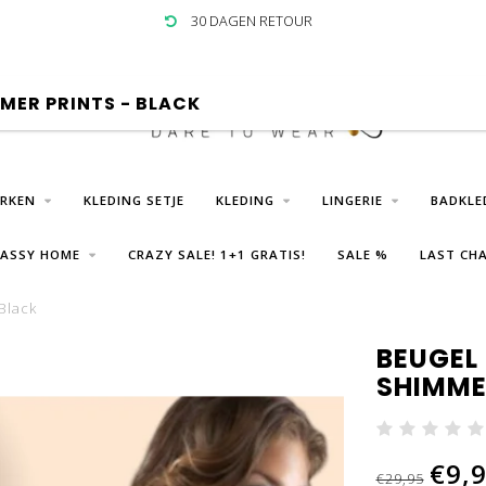
30 DAGEN RETOUR
MER PRINTS - BLACK
URKEN
KLEDING SETJE
KLEDING
LINGERIE
BADKLE
LASSY HOME
CRAZY SALE! 1+1 GRATIS!
SALE %
LAST CHA
Black
BEUGEL
SHIMME
€9,
€29,95