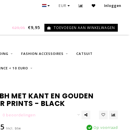
GRATIS VERZENDING VANAF € 75
EUR
Inloggen
€9,95
TOEVOEGEN AAN WINKELWAGEN
€29,95
0
DING
FASHION ACCESSOIRES
CATSUIT
NCE < 10 EURO
 BH MET KANT EN GOUDEN
R PRINTS - BLACK
0 beoordelingen
95
Op voorraad
Incl. btw