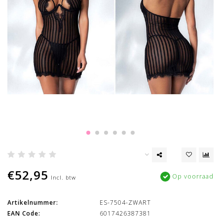
€52,95
Op voorraad
Incl. btw
Artikelnummer:
ES-7504-ZWART
EAN Code:
6017426387381