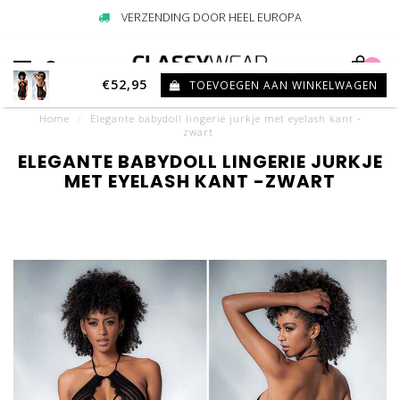
VERZENDING DOOR HEEL EUROPA
0
€52,95
TOEVOEGEN AAN WINKELWAGEN
Home
/
Elegante babydoll lingerie jurkje met eyelash kant -
zwart
ELEGANTE BABYDOLL LINGERIE JURKJE
MET EYELASH KANT -ZWART