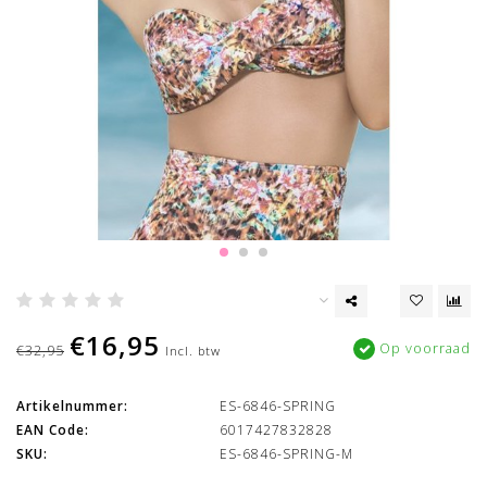
€16,95
Op voorraad
€32,95
Incl. btw
Artikelnummer:
ES-6846-SPRING
EAN Code:
6017427832828
SKU:
ES-6846-SPRING-M