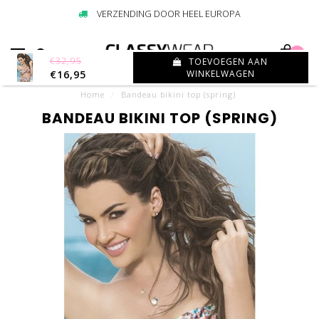
VERZENDING DOOR HEEL EUROPA
0
€32,95
TOEVOEGEN AAN
€16,95
WINKELWAGEN
Home
/
Bandeau bikini top (spring)
BANDEAU BIKINI TOP (SPRING)