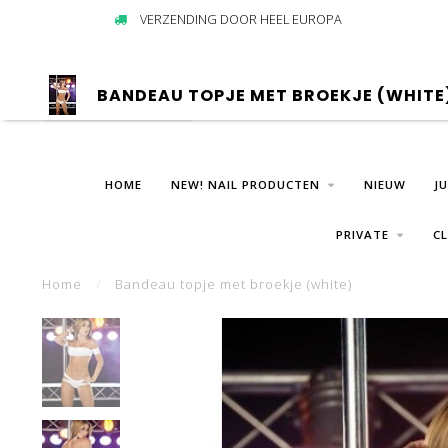
VERZENDING DOOR HEEL EUROPA
BANDEAU TOPJE MET BROEKJE (WHITE
HOME
NEW! NAIL PRODUCTEN
NIEUW
J
PRIVATE
C
Home
/
Bandeau topje met broekje (white)