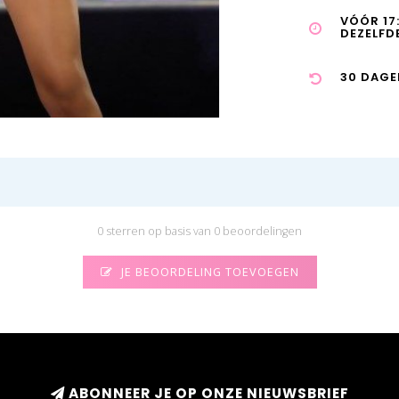
VÓÓR 17
DEZELFD
30 DAGE
0 sterren op basis van 0 beoordelingen
JE BEOORDELING TOEVOEGEN
ABONNEER JE OP ONZE NIEUWSBRIEF