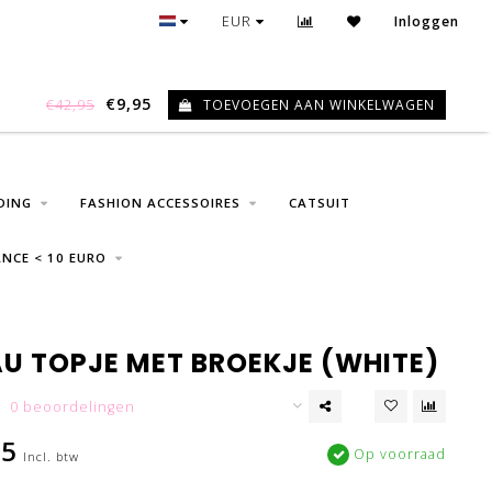
GRATIS VERZENDING VANAF € 75
EUR
Inloggen
€9,95
TOEVOEGEN AAN WINKELWAGEN
€42,95
0
DING
FASHION ACCESSOIRES
CATSUIT
NCE < 10 EURO
U TOPJE MET BROEKJE (WHITE)
0 beoordelingen
95
Op voorraad
Incl. btw