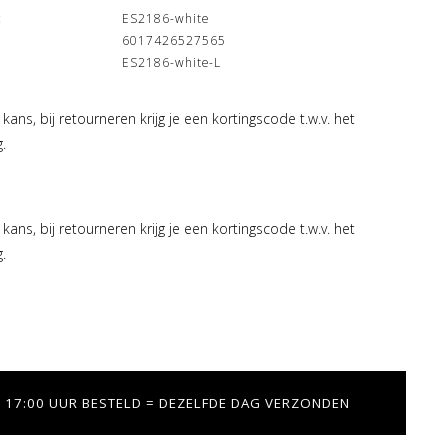
:
ES2186-white
6017426527565
ES2186-white-L
kans, bij retourneren krijg je een kortingscode t.w.v. het
.
kans, bij retourneren krijg je een kortingscode t.w.v. het
.
 17:00 UUR BESTELD = DEZELFDE DAG VERZONDEN