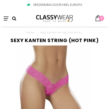
VERZENDING DOOR HEEL EUROPA
0
Home
/
Sexy kanten string (hot pink)
SEXY KANTEN STRING (HOT PINK)