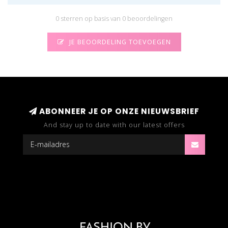
0 sterren op basis van 0 beoordelingen
JE BEOORDELING TOEVOEGEN
ABONNEER JE OP ONZE NIEUWSBRIEF
And stay up to date with our latest offers