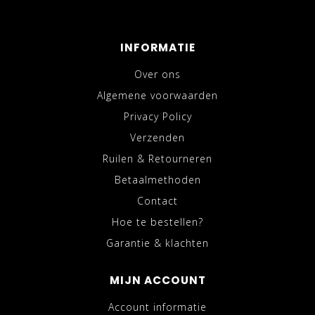
INFORMATIE
Over ons
Algemene voorwaarden
Privacy Policy
Verzenden
Ruilen & Retourneren
Betaalmethoden
Contact
Hoe te bestellen?
Garantie & klachten
MIJN ACCOUNT
Account informatie