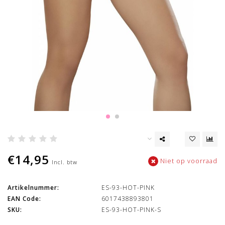
€14,95
Niet op voorraad
Incl. btw
Artikelnummer:
ES-93-HOT-PINK
EAN Code:
6017438893801
SKU:
ES-93-HOT-PINK-S