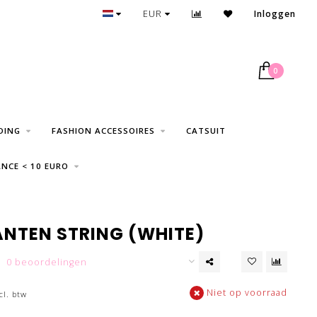
30 DAGEN RETOUR
EUR
Inloggen
0
DING
FASHION ACCESSOIRES
CATSUIT
NCE < 10 EURO
ANTEN STRING (WHITE)
0 beoordelingen
Niet op voorraad
cl. btw