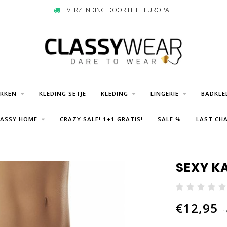
VERZENDING DOOR HEEL EUROPA
URKEN
KLEDING SETJE
KLEDING
LINGERIE
BADKLE
LASSY HOME
CRAZY SALE! 1+1 GRATIS!
SALE %
LAST CHA
SEXY K
€12,95
In