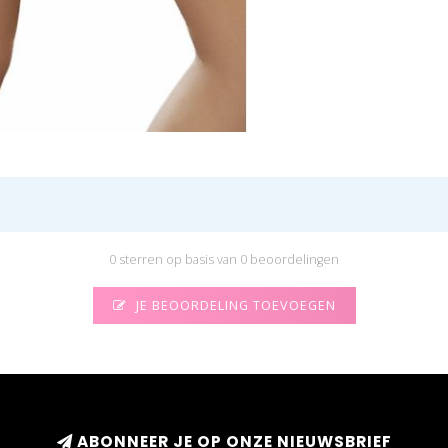
0 sterren op basis van 0 beoordelingen
JE BEOORDELING TOEVOEGEN
ABONNEER JE OP ONZE NIEUWSBRIEF