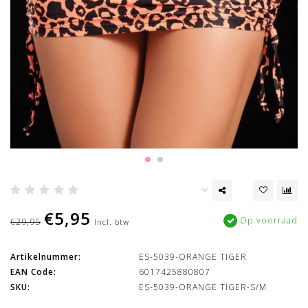
€5,95
Op voorraad
€29,95
Incl. btw
Artikelnummer:
ES-5039-ORANGE TIGER
EAN Code:
6017425880807
SKU:
ES-5039-ORANGE TIGER-S/M