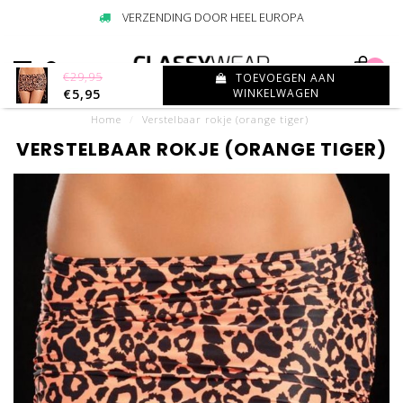
VERZENDING DOOR HEEL EUROPA
0
€29,95
TOEVOEGEN AAN
€5,95
WINKELWAGEN
Home
/
Verstelbaar rokje (orange tiger)
VERSTELBAAR ROKJE (ORANGE TIGER)