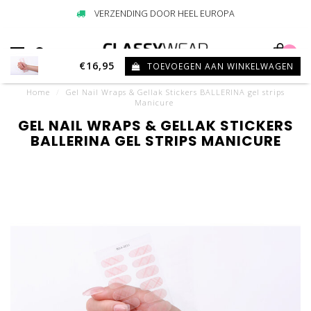
VERZENDING DOOR HEEL EUROPA
0
€16,95
TOEVOEGEN AAN WINKELWAGEN
Home
/
Gel Nail Wraps & Gellak Stickers BALLERINA gel strips
Manicure
GEL NAIL WRAPS & GELLAK STICKERS
BALLERINA GEL STRIPS MANICURE