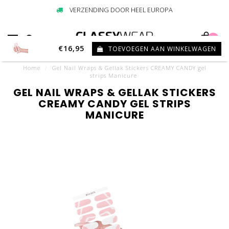
VERZENDING DOOR HEEL EUROPA
0
€16,95
TOEVOEGEN AAN WINKELWAGEN
Home
/
Gel Nail Wraps & Gellak Stickers CREAMY CANDY gel
strips Manicure
GEL NAIL WRAPS & GELLAK STICKERS
CREAMY CANDY GEL STRIPS
MANICURE