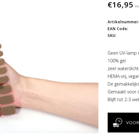
€16,95
In
Artikelnummer
EAN Code:
SKU:
Geen UV-lamp 
100% gel
zeer waterdich
HEMA-vrij, vegani
De gemakkelijks
Gemaakt voor da
Blijft tot 2-3 we
VOOR