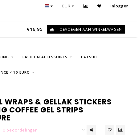
30 DAGEN RETOUR
EUR
Inloggen
€16,95
TOEVOEGEN AAN WINKELWAGEN
0
DING
FASHION ACCESSOIRES
CATSUIT
NCE < 10 EURO
L WRAPS & GELLAK STICKERS
G COFFEE GEL STRIPS
URE
0 beoordelingen