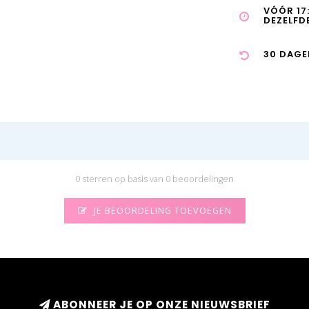
VÓÓR 17
DEZELFD
30 DAGE
0 sterren op basis van 0 beoordelingen
JE BEOORDELING TOEVOEGEN
ABONNEER JE OP ONZE NIEUWSBRIEF