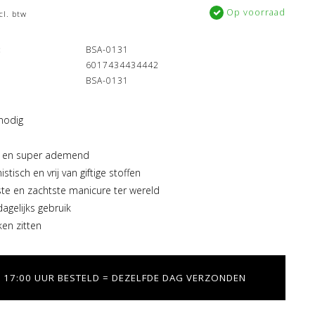
Op voorraad
cl. btw
:
BSA-0131
6017434434442
BSA-0131
nodig
t en super ademend
stisch en vrij van giftige stoffen
te en zachtste manicure ter wereld
gelijks gebruik
ken zitten
 17:00 UUR BESTELD = DEZELFDE DAG VERZONDEN