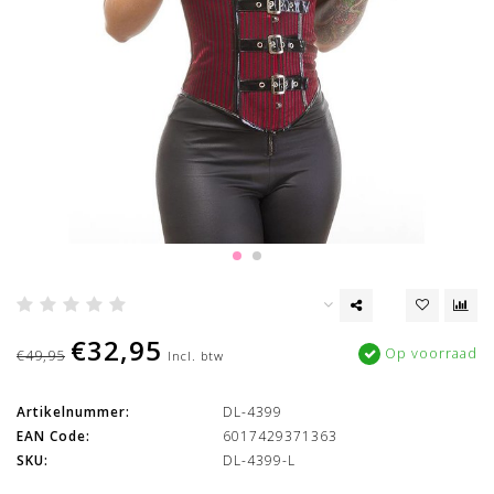
€32,95
Op voorraad
€49,95
Incl. btw
Artikelnummer:
DL-4399
EAN Code:
6017429371363
SKU:
DL-4399-L