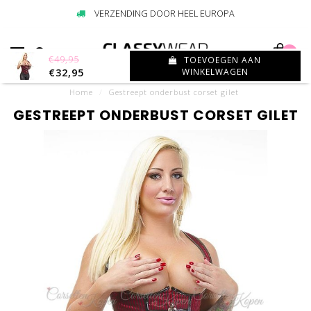
VERZENDING DOOR HEEL EUROPA
0
€49,95
TOEVOEGEN AAN
€32,95
WINKELWAGEN
Home
/
Gestreept onderbust corset gilet
GESTREEPT ONDERBUST CORSET GILET