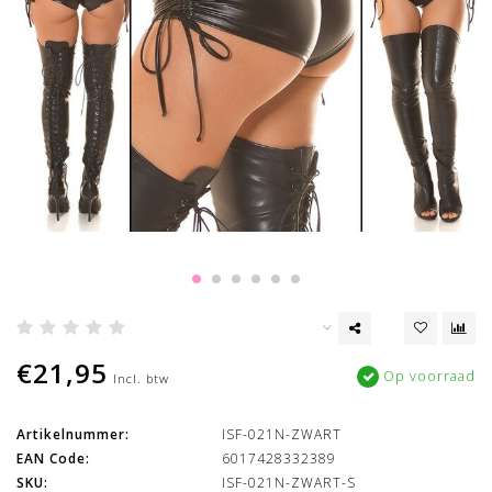
€21,95
Op voorraad
Incl. btw
Artikelnummer:
ISF-021N-ZWART
EAN Code:
6017428332389
SKU:
ISF-021N-ZWART-S