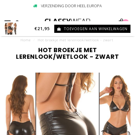
VERZENDING DOOR HEEL EUROPA
0
€21,95
TOEVOEGEN AAN WINKELWAGEN
Home
/
Hot broekje met lerenlook/wetlook - zwart
HOT BROEKJE MET
LERENLOOK/WETLOOK - ZWART