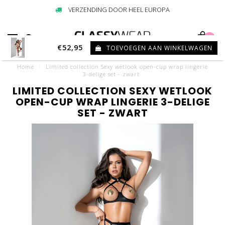
VERZENDING DOOR HEEL EUROPA
0
€52,95
TOEVOEGEN AAN WINKELWAGEN
Home
/
Limited collection Sexy wetlook open-cup wrap lingerie
3-delige set - zwart
LIMITED COLLECTION SEXY WETLOOK
OPEN-CUP WRAP LINGERIE 3-DELIGE
SET - ZWART