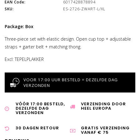
EAN Code:
6017428878894
SKU:
ES-2726-ZWART-L/XL
Package: Box
Three-piece set with elastic design. Open cup top + adjustable
straps + garter belt + matching thong.
Excl: TEPELPLAKKER
VOOR 17:00 UUR BESTELD = DEZELFDE DAG
VERZONDEN
VÓÓR 17:00 BESTELD,
VERZENDING DOOR
DEZELFDE DAG
HEEL EUROPA
VERZONDEN
30 DAGEN RETOUR
GRATIS VERZENDING
VANAF € 75