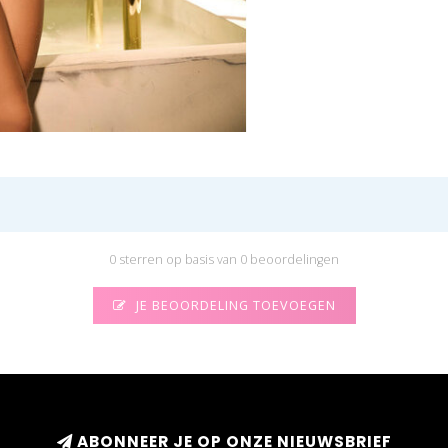
0 sterren op basis van 0 beoordelingen
JE BEOORDELING TOEVOEGEN
ABONNEER JE OP ONZE NIEUWSBRIEF