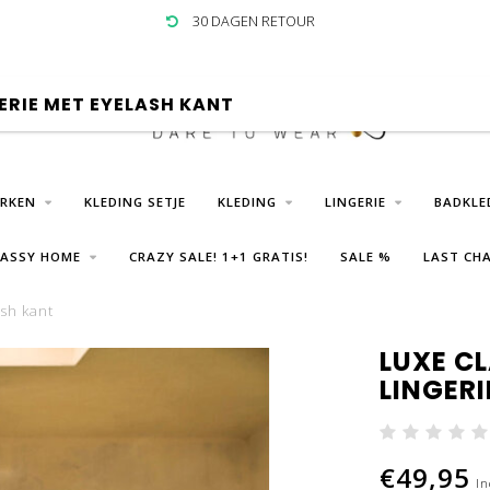
30 DAGEN RETOUR
ERIE MET EYELASH KANT
URKEN
KLEDING SETJE
KLEDING
LINGERIE
BADKLE
LASSY HOME
CRAZY SALE! 1+1 GRATIS!
SALE %
LAST CHA
sh kant
LUXE C
LINGER
€49,95
In