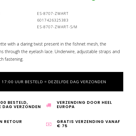
:
ES-8707-ZWART
6017426325383
ES-8707-ZWART-S/M
ette with a daring twist present in the fishnet mesh, the
s through the eyelash lace. Underwire, adjustable straps and
ch fastening.
 17:00 UUR BESTELD = DEZELFDE DAG VERZONDEN
:00 BESTELD,
VERZENDING DOOR HEEL
E DAG VERZONDEN
EUROPA
N RETOUR
GRATIS VERZENDING VANAF
€ 75