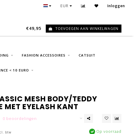
GRATIS VERZENDING VANAF € 75
EUR
Inloggen
€49,95
TOEVOEGEN AAN WINKELWAGEN
0
DING
FASHION ACCESSOIRES
CATSUIT
NCE < 10 EURO
LASSIC MESH BODY/TEDDY
IE MET EYELASH KANT
0 beoordelingen
Op voorraad
cl. btw