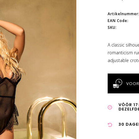
Artikelnummer
EAN Code:
SKU:
A classic silhou
romanticism run
adjustable crot
VOOR
VÓÓR 17
DEZELFD
30 DAGE