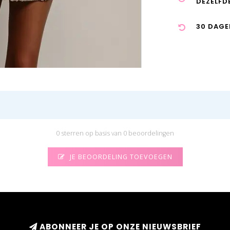
DEZELFD
30 DAGE
0 sterren op basis van 0 beoordelingen
JE BEOORDELING TOEVOEGEN
ABONNEER JE OP ONZE NIEUWSBRIEF