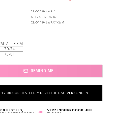
:
CL-5119-ZWART
6017433714767
CL-5119-ZWART-S/M
CM
TAILLE CM
70-74
75-81
REMIND ME
 17:00 UUR BESTELD = DEZELFDE DAG VERZONDEN
:00 BESTELD,
VERZENDING DOOR HEEL