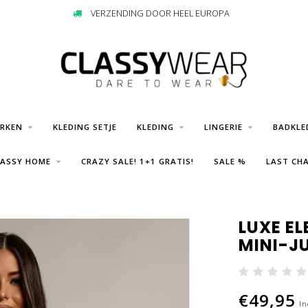
VERZENDING DOOR HEEL EUROPA
URKEN
KLEDING SETJE
KLEDING
LINGERIE
BADKLE
LASSY HOME
CRAZY SALE! 1+1 GRATIS!
SALE %
LAST CHA
LUXE E
MINI-J
€49,95
In