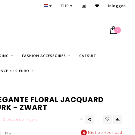
30 DAGEN RETOUR
EUR
Inloggen
0
DING
FASHION ACCESSOIRES
CATSUIT
NCE < 10 EURO
LEGANTE FLORAL JACQUARD
URK - ZWART
0 beoordelingen
Niet op voorraad
cl. btw