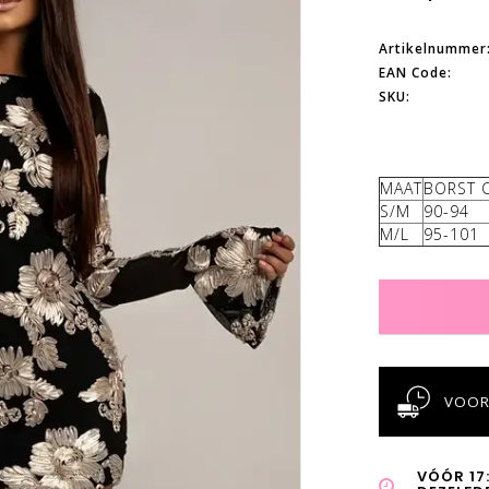
Artikelnummer
EAN Code:
SKU:
MAAT
BORST 
S/M
90-94
M/L
95-101
VOOR
VÓÓR 17