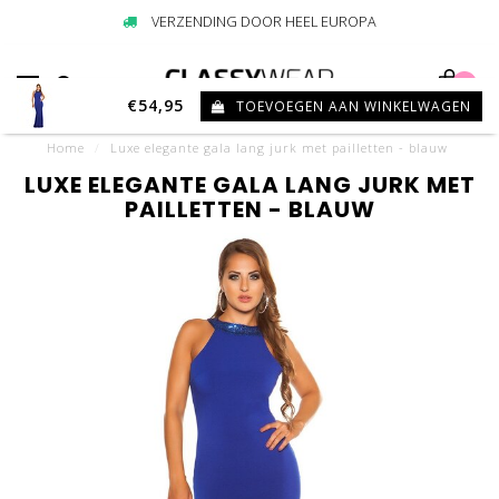
VERZENDING DOOR HEEL EUROPA
0
€54,95
TOEVOEGEN AAN WINKELWAGEN
Home
/
Luxe elegante gala lang jurk met pailletten - blauw
LUXE ELEGANTE GALA LANG JURK MET
PAILLETTEN - BLAUW