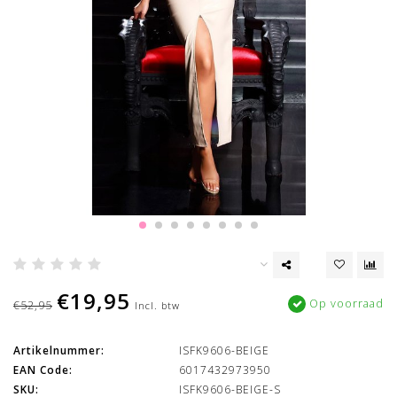
€19,95
Op voorraad
€52,95
Incl. btw
Artikelnummer:
ISFK9606-BEIGE
EAN Code:
6017432973950
SKU:
ISFK9606-BEIGE-S