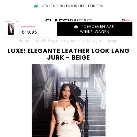
VERZENDING DOOR HEEL EUROPA
0
€52,95
TOEVOEGEN AAN
€19,95
WINKELWAGEN
Home
/
LUXE! Elegante leather look lang jurk - beige
LUXE! ELEGANTE LEATHER LOOK LANG
JURK - BEIGE