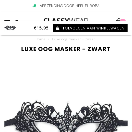
VERZENDING DOOR HEEL EUROPA
0
€15,95
TOEVOEGEN AAN WINKELWAGEN
Home
/
Luxe oog masker - zwart
LUXE OOG MASKER - ZWART