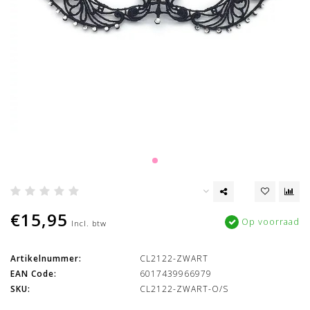
€15,95
Op voorraad
Incl. btw
Artikelnummer:
CL2122-ZWART
EAN Code:
6017439966979
SKU:
CL2122-ZWART-O/S