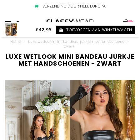
VERZENDING DOOR HEEL EUROPA
0
€42,95
TOEVOEGEN AAN WINKELWAGEN
Home
/
Luxe wetlook mini bandeau jurkje met handschoenen -
zwart
LUXE WETLOOK MINI BANDEAU JURKJE
MET HANDSCHOENEN - ZWART