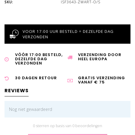
SKU:
ISF3643-ZWART-O/S
VOOR 17:00 UUR BESTELD = DEZELFDE DAG
VERZONDEN
VÓÓR 17:00 BESTELD,
VERZENDING DOOR
DEZELFDE DAG
HEEL EUROPA
VERZONDEN
30 DAGEN RETOUR
GRATIS VERZENDING
VANAF € 75
REVIEWS
Nog niet gewaardeerd
0 sterren op basis van 0 beoordelingen