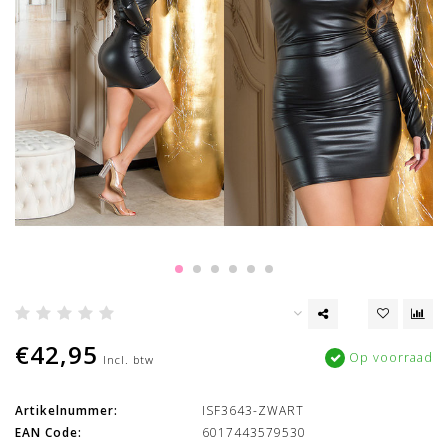
€42,95
Op voorraad
Incl. btw
Artikelnummer:
ISF3643-ZWART
EAN Code:
6017443579530