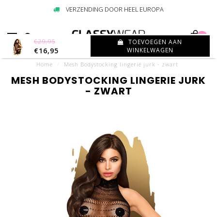
VERZENDING DOOR HEEL EUROPA
0
€29,95
TOEVOEGEN AAN
€16,95
WINKELWAGEN
Home
/
Mesh Bodystocking lingerie jurk - zwart
MESH BODYSTOCKING LINGERIE JURK
- ZWART