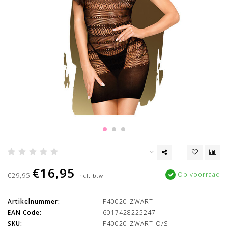
€16,95
Op voorraad
€29,95
Incl. btw
Artikelnummer:
P40020-ZWART
EAN Code:
6017428225247
SKU:
P40020-ZWART-O/S