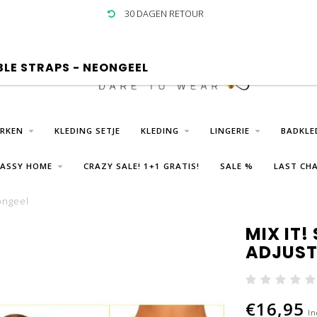
30 DAGEN RETOUR
BLE STRAPS - NEONGEEL
URKEN
KLEDING SETJE
KLEDING
LINGERIE
BADKLE
LASSY HOME
CRAZY SALE! 1+1 GRATIS!
SALE %
LAST CHA
eongeel
MIX IT!
ADJUST
€16,95
In