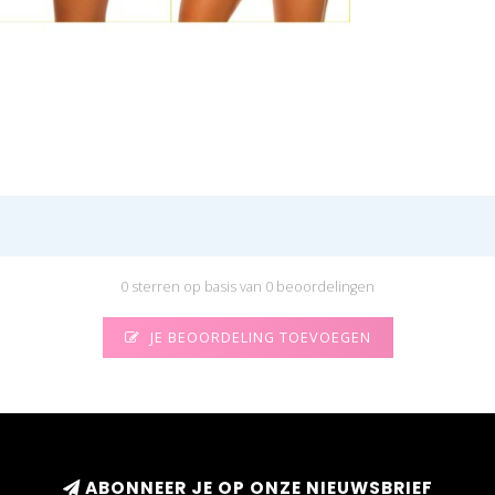
0 sterren op basis van 0 beoordelingen
JE BEOORDELING TOEVOEGEN
ABONNEER JE OP ONZE NIEUWSBRIEF