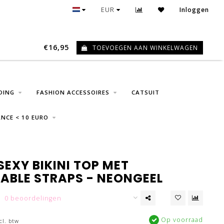
GRATIS VERZENDING VANAF € 75
EUR
Inloggen
€16,95
TOEVOEGEN AAN WINKELWAGEN
0
DING
FASHION ACCESSOIRES
CATSUIT
NCE < 10 EURO
 SEXY BIKINI TOP MET
ABLE STRAPS - NEONGEEL
0 beoordelingen
Op voorraad
cl. btw