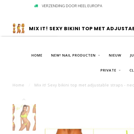
VERZENDING DOOR HEEL EUROPA
MIX IT! SEXY BIKINI TOP MET ADJUSTA
HOME
NEW! NAIL PRODUCTEN
NIEUW
J
PRIVATE
C
Home
/
Mix it! Sexy bikini top met adjustable straps - n