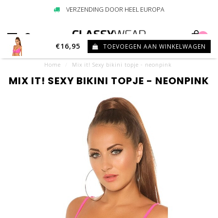
VERZENDING DOOR HEEL EUROPA
0
€16,95
TOEVOEGEN AAN WINKELWAGEN
Home
/
Mix it! Sexy bikini topje - neonpink
MIX IT! SEXY BIKINI TOPJE - NEONPINK