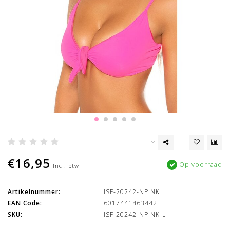
€16,95
Op voorraad
Incl. btw
Artikelnummer:
ISF-20242-NPINK
EAN Code:
6017441463442
SKU:
ISF-20242-NPINK-L