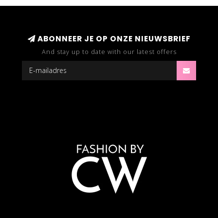
ABONNEER JE OP ONZE NIEUWSBRIEF
And stay up to date with our latest offers