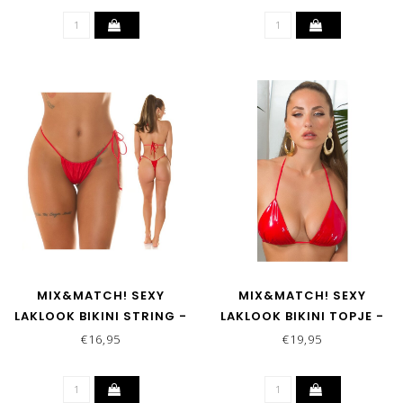
MIX&MATCH! SEXY
MIX&MATCH! SEXY
LAKLOOK BIKINI STRING -
LAKLOOK BIKINI TOPJE -
ROOD
ROOD
€16,95
€19,95