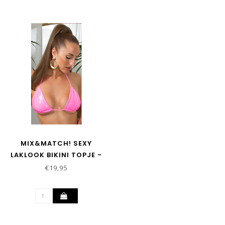
MIX&MATCH! SEXY
LAKLOOK BIKINI TOPJE -
PINK
€19,95