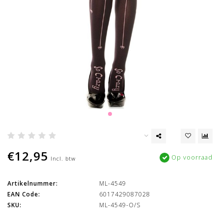
€12,95
Op voorraad
Incl. btw
Artikelnummer:
ML-4549
EAN Code:
6017429087028
SKU:
ML-4549-O/S