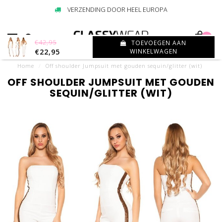
VERZENDING DOOR HEEL EUROPA
0
€42,95
TOEVOEGEN AAN
€22,95
WINKELWAGEN
Home
/
Off shoulder Jumpsuit met gouden sequin/glitter (wit)
OFF SHOULDER JUMPSUIT MET GOUDEN
SEQUIN/GLITTER (WIT)