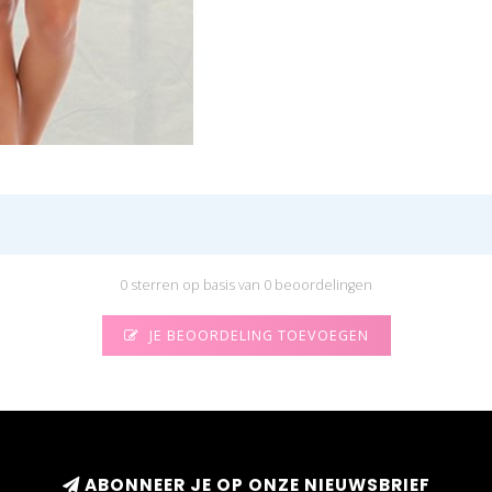
0 sterren op basis van 0 beoordelingen
JE BEOORDELING TOEVOEGEN
ABONNEER JE OP ONZE NIEUWSBRIEF