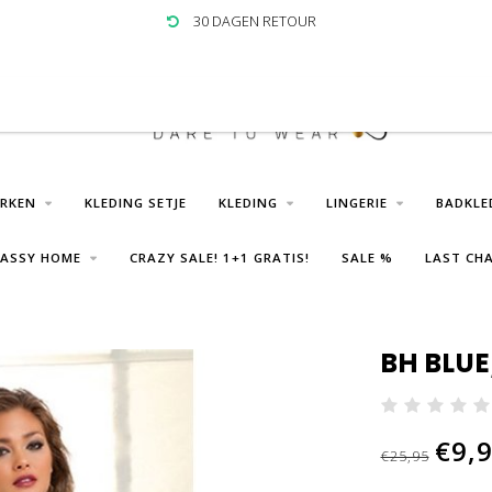
30 DAGEN RETOUR
URKEN
KLEDING SETJE
KLEDING
LINGERIE
BADKLE
LASSY HOME
CRAZY SALE! 1+1 GRATIS!
SALE %
LAST CHA
BH BLU
€9,
€25,95