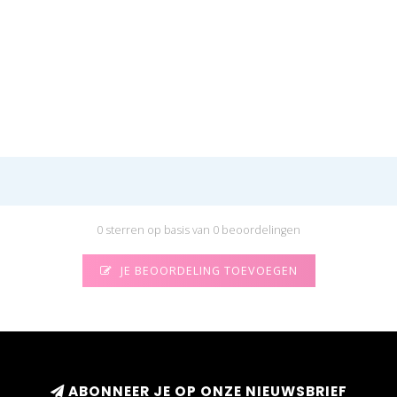
0 sterren op basis van 0 beoordelingen
JE BEOORDELING TOEVOEGEN
ABONNEER JE OP ONZE NIEUWSBRIEF