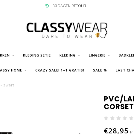
30 DAGEN RETOUR
URKEN
KLEDING SETJE
KLEDING
LINGERIE
BADKLE
LASSY HOME
CRAZY SALE! 1+1 GRATIS!
SALE %
LAST CHA
- zwart
PVC/LA
CORSET
€28,95
In