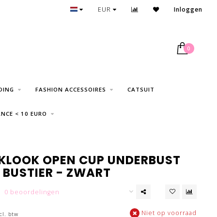
GRATIS VERZENDING VANAF € 75
EUR
Inloggen
0
DING
FASHION ACCESSOIRES
CATSUIT
NCE < 10 EURO
KLOOK OPEN CUP UNDERBUST
 BUSTIER - ZWART
0 beoordelingen
Niet op voorraad
cl. btw