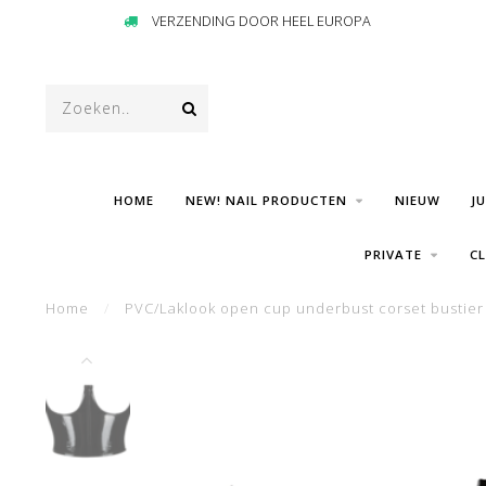
VERZENDING DOOR HEEL EUROPA
HOME
NEW! NAIL PRODUCTEN
NIEUW
J
PRIVATE
C
Home
/
PVC/Laklook open cup underbust corset bustier 