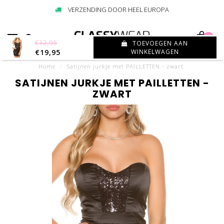
VERZENDING DOOR HEEL EUROPA
0
€32,95
TOEVOEGEN AAN
€19,95
WINKELWAGEN
Home
/
Satijnen jurkje met PAILLETTEN - zwart
SATIJNEN JURKJE MET PAILLETTEN -
ZWART