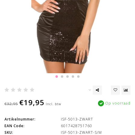
€19,95
Op voorraad
€32,95
Incl. btw
Artikelnummer:
ISF-5013-ZWART
EAN Code:
6017428751760
SKU:
ISF-5013-ZWART-S/M