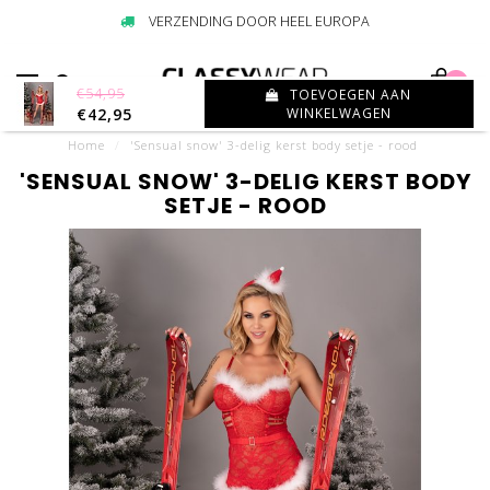
VERZENDING DOOR HEEL EUROPA
0
€54,95
TOEVOEGEN AAN
€42,95
WINKELWAGEN
Home
/
'Sensual snow' 3-delig kerst body setje - rood
'SENSUAL SNOW' 3-DELIG KERST BODY
SETJE - ROOD