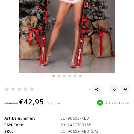
€42,95
Op voorraad
€54,95
Incl. btw
Artikelnummer:
LC -90603-RED
EAN Code:
6017427783755
SKU:
LC -90603-RED-S/M