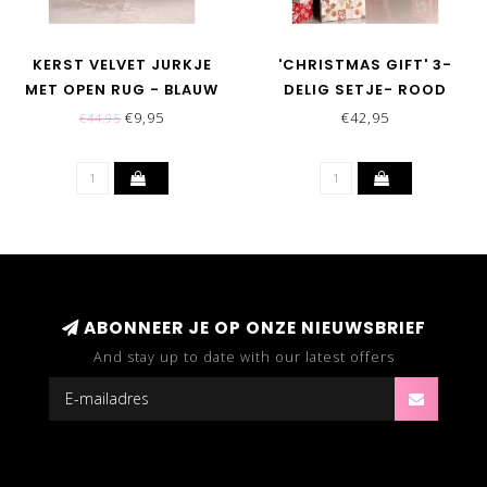
KERST VELVET JURKJE
'CHRISTMAS GIFT' 3-
MET OPEN RUG - BLAUW
DELIG SETJE- ROOD
€9,95
€42,95
€44,95
ABONNEER JE OP ONZE NIEUWSBRIEF
And stay up to date with our latest offers