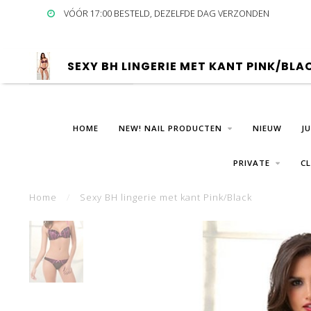
VÓÓR 17:00 BESTELD, DEZELFDE DAG VERZONDEN
SEXY BH LINGERIE MET KANT PINK/BLA
HOME
NEW! NAIL PRODUCTEN
NIEUW
J
PRIVATE
C
Home
/
Sexy BH lingerie met kant Pink/Black