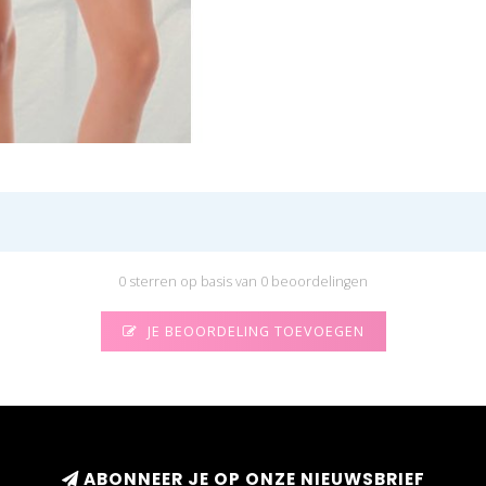
0 sterren op basis van 0 beoordelingen
JE BEOORDELING TOEVOEGEN
ABONNEER JE OP ONZE NIEUWSBRIEF