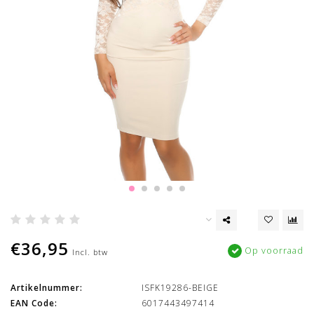
€36,95
Op voorraad
Incl. btw
Artikelnummer:
ISFK19286-BEIGE
EAN Code:
6017443497414