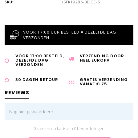
SKU:
ISFK19286-BEIGE-S
VOOR 17:00 UUR BESTELD = DEZELFDE DAG
VERZONDEN
VÓÓR 17:00 BESTELD,
VERZENDING DOOR
DEZELFDE DAG
HEEL EUROPA
VERZONDEN
30 DAGEN RETOUR
GRATIS VERZENDING
VANAF € 75
REVIEWS
Nog niet gewaardeerd
0 sterren op basis van 0 beoordelingen