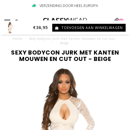
VERZENDING DOOR HEEL EUROPA
0
€36,95
TOEVOEGEN AAN WINKELWAGEN
Home
/
Sexy bodycon jurk met kanten mouwen en cut out -
beige
SEXY BODYCON JURK MET KANTEN
MOUWEN EN CUT OUT - BEIGE