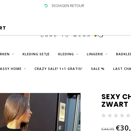
30 DAGEN RETOUR
RT
URKEN
KLEDING SETJE
KLEDING
LINGERIE
BADKLE
LASSY HOME
CRAZY SALE! 1+1 GRATIS!
SALE %
LAST CHA
SEXY C
ZWART
€30
€44,95