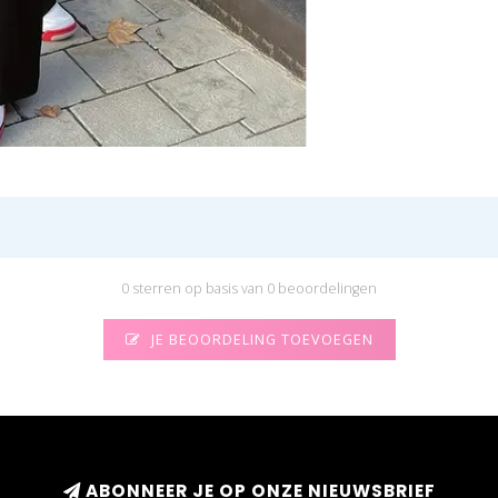
0 sterren op basis van 0 beoordelingen
JE BEOORDELING TOEVOEGEN
ABONNEER JE OP ONZE NIEUWSBRIEF