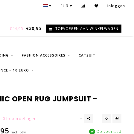
GRATIS VERZENDING VANAF € 75
EUR
Inloggen
€30,95
TOEVOEGEN AAN WINKELWAGEN
€44,95
0
DING
FASHION ACCESSOIRES
CATSUIT
NCE < 10 EURO
HIC OPEN RUG JUMPSUIT -
0 beoordelingen
,95
Op voorraad
Incl. btw