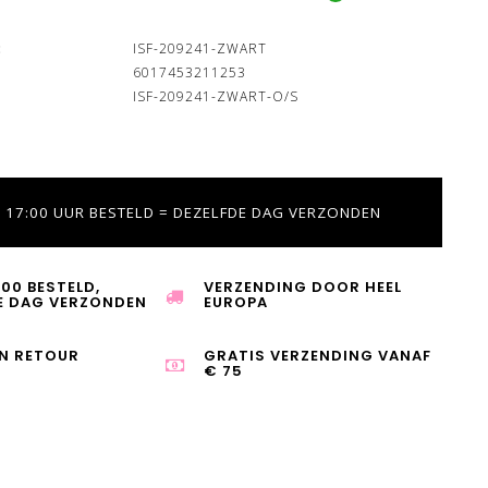
:
ISF-209241-ZWART
6017453211253
ISF-209241-ZWART-O/S
 17:00 UUR BESTELD = DEZELFDE DAG VERZONDEN
:00 BESTELD,
VERZENDING DOOR HEEL
E DAG VERZONDEN
EUROPA
N RETOUR
GRATIS VERZENDING VANAF
€ 75