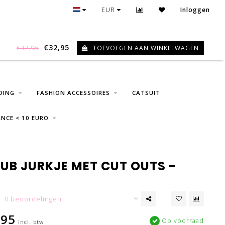
GRATIS VERZENDING VANAF € 75
EUR
Inloggen
€32,95
TOEVOEGEN AAN WINKELWAGEN
€42,95
0
DING
FASHION ACCESSOIRES
CATSUIT
NCE < 10 EURO
LUB JURKJE MET CUT OUTS -
0 beoordelingen
,95
Op voorraad
Incl. btw