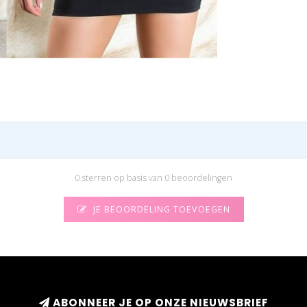
0 sterren op basis van 0 beoordelingen
JE BEOORDELING TOEVOEGEN
ABONNEER JE OP ONZE NIEUWSBRIEF