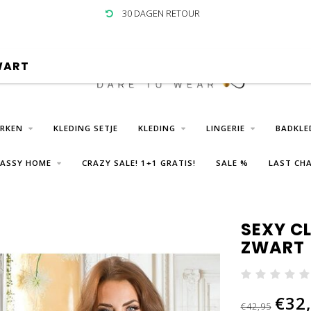
30 DAGEN RETOUR
WART
URKEN
KLEDING SETJE
KLEDING
LINGERIE
BADKLE
LASSY HOME
CRAZY SALE! 1+1 GRATIS!
SALE %
LAST CHA
SEXY C
ZWART
€32
€42,95