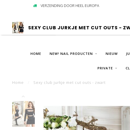
VERZENDING DOOR HEEL EUROPA
SEXY CLUB JURKJE MET CUT OUTS - Z
HOME
NEW! NAIL PRODUCTEN
NIEUW
J
PRIVATE
C
Home
/
Sexy club jurkje met cut outs - zwart