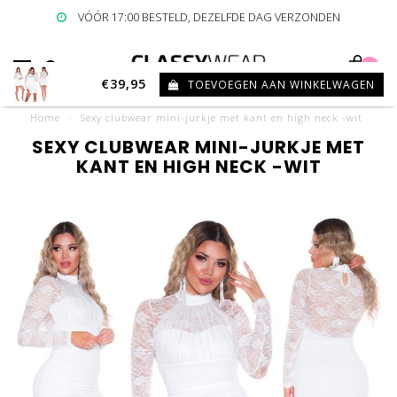
VÓÓR 17:00 BESTELD, DEZELFDE DAG VERZONDEN
0
€39,95
TOEVOEGEN AAN WINKELWAGEN
Home
/
Sexy clubwear mini-jurkje met kant en high neck -wit
SEXY CLUBWEAR MINI-JURKJE MET
KANT EN HIGH NECK -WIT