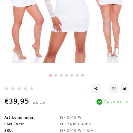
€39,95
Op voorraad
Incl. btw
Artikelnummer:
ISF-0710-WIT
EAN Code:
6017438614666
SKU:
ISF-0710-WIT-S/M