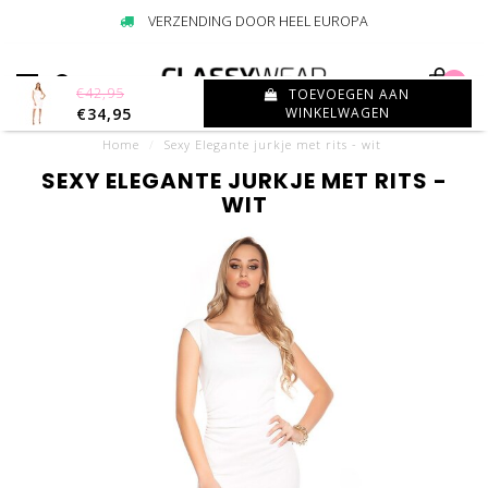
VERZENDING DOOR HEEL EUROPA
0
€42,95
TOEVOEGEN AAN
€34,95
WINKELWAGEN
Home
/
Sexy Elegante jurkje met rits - wit
SEXY ELEGANTE JURKJE MET RITS -
WIT