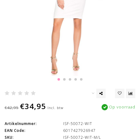
€34,95
Op voorraad
€42,95
Incl. btw
Artikelnummer:
ISF-50072-WIT
EAN Code:
6017427926947
SKU:
ISF-50072-WIT-M/L