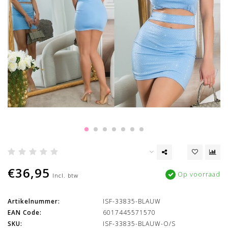
€36,95
Op voorraad
Incl. btw
Artikelnummer:
ISF-33835-BLAUW
EAN Code:
6017445571570
SKU:
ISF-33835-BLAUW-O/S