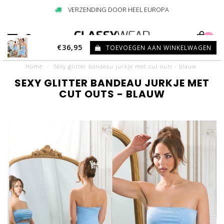
VERZENDING DOOR HEEL EUROPA
0
€36,95
TOEVOEGEN AAN WINKELWAGEN
Home
/
Sexy glitter bandeau jurkje met cut outs - blauw
SEXY GLITTER BANDEAU JURKJE MET
CUT OUTS - BLAUW