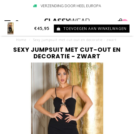
VERZENDING DOOR HEEL EUROPA
0
€45,95
TOEVOEGEN AAN WINKELWAGEN
Home
/
Sexy jumpsuit met cut-out en decoratie - zwart
SEXY JUMPSUIT MET CUT-OUT EN
DECORATIE - ZWART