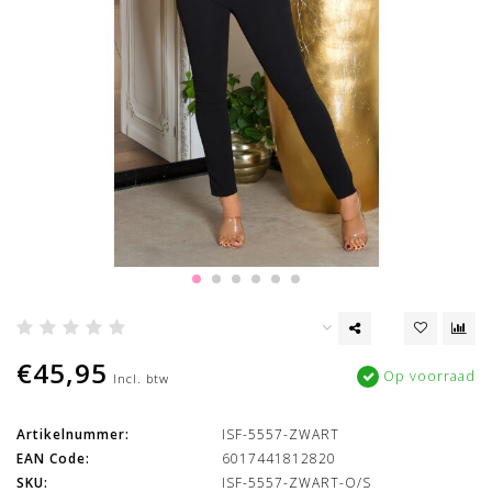
€45,95
Op voorraad
Incl. btw
Artikelnummer:
ISF-5557-ZWART
EAN Code:
6017441812820
SKU:
ISF-5557-ZWART-O/S