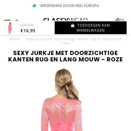
VERZENDING DOOR HEEL EUROPA
0
€39,95
TOEVOEGEN AAN
€10,95
WINKELWAGEN
Home
/
Sexy jurkje met doorzichtige kanten rug en lang mouw
- roze
SEXY JURKJE MET DOORZICHTIGE
KANTEN RUG EN LANG MOUW - ROZE