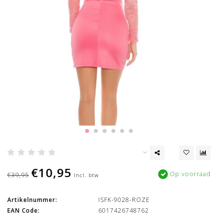
€10,95
Op voorraad
€39,95
Incl. btw
Artikelnummer:
ISFK-9028-ROZE
EAN Code:
6017426748762