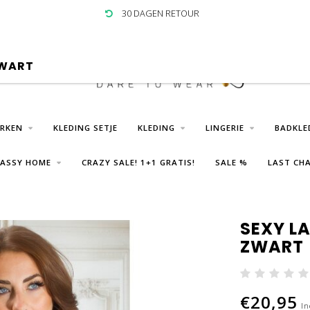
30 DAGEN RETOUR
ZWART
URKEN
KLEDING SETJE
KLEDING
LINGERIE
BADKLE
LASSY HOME
CRAZY SALE! 1+1 GRATIS!
SALE %
LAST CHA
SEXY L
ZWART
€20,95
In