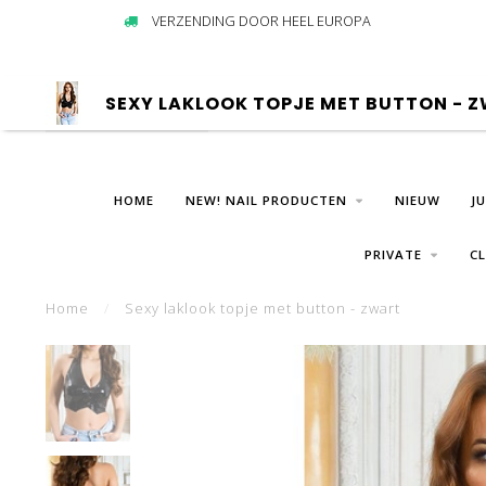
VERZENDING DOOR HEEL EUROPA
SEXY LAKLOOK TOPJE MET BUTTON - 
HOME
NEW! NAIL PRODUCTEN
NIEUW
J
PRIVATE
C
Home
/
Sexy laklook topje met button - zwart