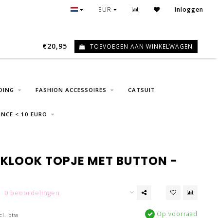
GRATIS VERZENDING VANAF € 75
EUR
Inloggen
€20,95
TOEVOEGEN AAN WINKELWAGEN
0
DING
FASHION ACCESSOIRES
CATSUIT
NCE < 10 EURO
AKLOOK TOPJE MET BUTTON -
0 beoordelingen
Op voorraad
cl. btw