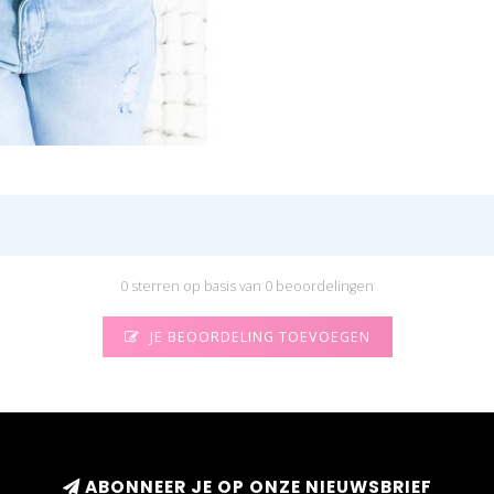
0 sterren op basis van 0 beoordelingen
JE BEOORDELING TOEVOEGEN
ABONNEER JE OP ONZE NIEUWSBRIEF