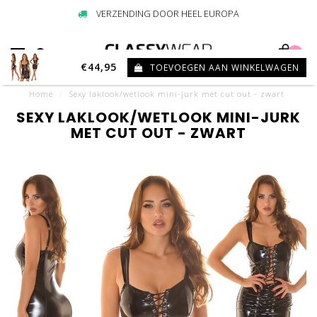
VERZENDING DOOR HEEL EUROPA
0
€44,95
TOEVOEGEN AAN WINKELWAGEN
Home
/
Sexy laklook/wetlook mini-jurk met cut out - zwart
SEXY LAKLOOK/WETLOOK MINI-JURK
MET CUT OUT - ZWART