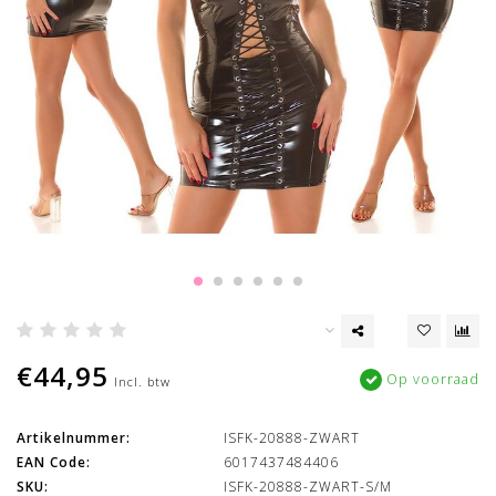
€44,95
Op voorraad
Incl. btw
Artikelnummer:
ISFK-20888-ZWART
EAN Code:
6017437484406
SKU:
ISFK-20888-ZWART-S/M