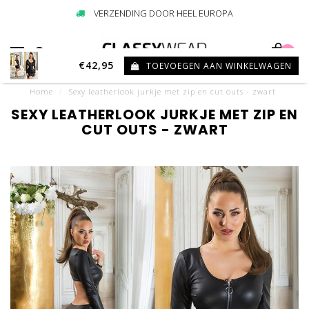
VERZENDING DOOR HEEL EUROPA
0
€42,95
TOEVOEGEN AAN WINKELWAGEN
Home
/
Sexy leatherlook jurkje met zip en cut outs - zwart
SEXY LEATHERLOOK JURKJE MET ZIP EN
CUT OUTS - ZWART