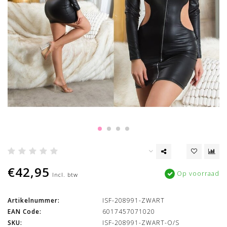
€42,95
Op voorraad
Incl. btw
Artikelnummer:
ISF-208991-ZWART
EAN Code:
6017457071020
SKU:
ISF-208991-ZWART-O/S